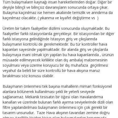
Tüm bulaşmaların kaynağı insan hareketlerinden doğar. Diğer bir
deyişle bilinçli ve bilinçsiz davranışların sonucunda ortaya çıkar.
Bulaşma kaçınılmaz ise hemen akabinde temizlik ve arındırma da
kaçınılmaz olacaktır. ( yıkanma ve kıyafet değiştirme vs )
Üretim bir takım faaliyetler dizilimi sonucunda oluşmaktadır. Bu
faaliyetler farklı istasyonlarda gerçekleşir. Bir istasyondan bir diğer
farklı istasyona gelindiğinde İstasyon giriş ve çıkışlarında
bulaşmanın kontrolü de gerekmektedir. Bu tür kontroller hava
kapanları sayesinde yapılmaktadır. Bir alanda giriş ve çıkışlarda
bulaşmaya mani olmak için yapılan bu hava kapanlarında , ürünün
müsaade edilmeyecek kirlilikte olan dış ambalaj malzemesinin
soyulması veya üzerine koruyucu bir dış muhafaza geçirilmesi
veyahut da belirli bir süre kontrollü bir hava akışına maruz
bırakılması söz konusu olabilir.
Bulaşmanın önlenmesi tek başına mahallerin mimari fonksiyonel
alanlara bölünerek kullanılması şekli ile yeterli seviyede
sağlanamaz. Mekanik tesisatın bir öğesi olan Havalandırma
kanalları ve üzerinde bulunan farklı ayırma seviyelerinde dizili olan
filtre yapılandırılması bulaşmanın önlenmesi için çok gerekli bir
tasarım unsurudur. Taze Hava akışının tavandan zemine doğru
olması özellikle kişiden kişiye olan bulaşmalardan korunmada