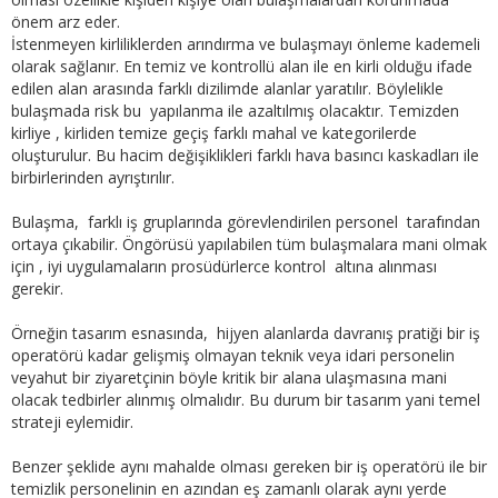
önem arz eder.
İstenmeyen kirliliklerden arındırma ve bulaşmayı önleme kademeli
olarak sağlanır. En temiz ve kontrollü alan ile en kirli olduğu ifade
edilen alan arasında farklı dizilimde alanlar yaratılır. Böylelikle
bulaşmada risk bu yapılanma ile azaltılmış olacaktır. Temizden
kirliye , kirliden temize geçiş farklı mahal ve kategorilerde
oluşturulur. Bu hacim değişiklikleri farklı hava basıncı kaskadları ile
birbirlerinden ayrıştırılır.
Bulaşma, farklı iş gruplarında görevlendirilen personel tarafından
ortaya çıkabilir. Öngörüsü yapılabilen tüm bulaşmalara mani olmak
için , iyi uygulamaların prosüdürlerce kontrol altına alınması
gerekir.
Örneğin tasarım esnasında, hijyen alanlarda davranış pratiği bir iş
operatörü kadar gelişmiş olmayan teknik veya idari personelin
veyahut bir ziyaretçinin böyle kritik bir alana ulaşmasına mani
olacak tedbirler alınmış olmalıdır. Bu durum bir tasarım yani temel
strateji eylemidir.
Benzer şeklide aynı mahalde olması gereken bir iş operatörü ile bir
temizlik personelinin en azından eş zamanlı olarak aynı yerde