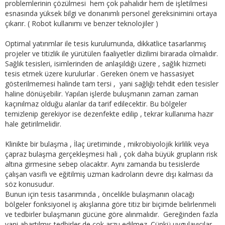
problemlerinin çözülmesi hem çok pahalıdır hem de işletilmesi
esnasında yüksek bilgi ve donanımlı personel gereksinimini ortaya
çıkarır. ( Robot kullanımı ve benzer teknolojiler )
Optimal yatırımlar ile tesis kurulumunda, dikkatlice tasarlanmış
projeler ve titizlik ile yürütülen faaliyetler dizilimi birarada olmalıdır.
Sağlık tesisleri, isimlerinden de anlaşıldığı üzere , sağlık hizmeti
tesis etmek üzere kurulurlar . Gereken önem ve hassasiyet
gösterilmemesi halinde tam tersi , yani sağlığı tehdit eden tesisler
haline dönüşebilir. Yapılan işlerde buluşmanın zaman zaman
kaçınılmaz olduğu alanlar da tarif edilecektir. Bu bölgeler
temizlenip gerekiyor ise dezenfekte edilip , tekrar kullanıma hazır
hale getirilmelidir.
Klinikte bir bulaşma , İlaç üretiminde , mikrobiyolojik kirlilik veya
çapraz bulaşma gerçekleşmesi hali , çok daha büyük grupların risk
altına girmesine sebep olacaktır. Aynı zamanda bu tesislerde
çalışan vasıflı ve eğitilmiş uzman kadroların devre dışı kalması da
söz konusudur.
Bunun için tesis tasarımında , öncelikle bulaşmanın olacağı
bölgeler fonksiyonel iş akışlarına göre titiz bir biçimde belirlenmeli
ve tedbirler bulaşmanın gücüne göre alınmalıdır. Gereğinden fazla
yani abartılmış tedbirler de çok arzu edilmez. Çünkü uygulayıcılar