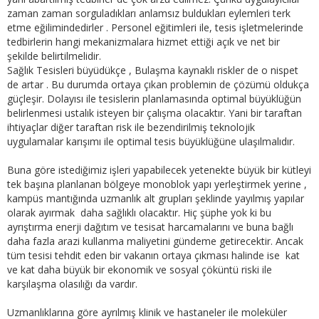
zaman zaman sorguladıkları anlamsız buldukları eylemleri terk
etme eğilimindedirler . Personel eğitimleri ile, tesis işletmelerinde
tedbirlerin hangi mekanizmalara hizmet ettiği açık ve net bir
şekilde belirtilmelidir.
Sağlık Tesisleri büyüdükçe , Bulaşma kaynaklı riskler de o nispet
de artar . Bu durumda ortaya çıkan problemin de çözümü oldukça
güçleşir. Dolayısı ile tesislerin planlamasında optimal büyüklüğün
belirlenmesi ustalık isteyen bir çalışma olacaktır. Yani bir taraftan
ihtiyaçlar diğer taraftan risk ile bezendirilmiş teknolojik
uygulamalar karışımı ile optimal tesis büyüklüğüne ulaşılmalıdır.
Buna göre istediğimiz işleri yapabilecek yetenekte büyük bir kütleyi
tek başına planlanan bölgeye monoblok yapı yerleştirmek yerine ,
kampüs mantığında uzmanlık alt grupları şeklinde yayılmış yapılar
olarak ayırmak daha sağlıklı olacaktır. Hiç şüphe yok ki bu
ayrıştırma enerji dağıtım ve tesisat harcamalarını ve buna bağlı
daha fazla arazi kullanma maliyetini gündeme getirecektir. Ancak
tüm tesisi tehdit eden bir vakanın ortaya çıkması halinde ise kat
ve kat daha büyük bir ekonomik ve sosyal çöküntü riski ile
karşılaşma olasılığı da vardır.
Uzmanlıklarına göre ayrılmış klinik ve hastaneler ile moleküler