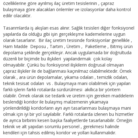
özelliklerine göre ayrılmış ilaç üretim tesislerinin , çapraz
bulaşmaya göre alacakları önlemler ve izolasyonlar daha kontrol
edilir olacaktır.
Tasarımlarda iş akışları esas alınır. Sağlık tesisleri diğer fonksiyonel
yapılarda da olduğu gibi işin gerçekleşme kademelerine uygun
olarak tasarlanır. Bir ilaç üretim tesisinde fonksiyonlar genellikle ,
Ham Madde Deposu , Tartım , Üretim , Paketleme , Bitmiş ürün
depolama şeklinde gerçekleşir. Ancak uygulamada bir doğrultuda
düzenli bir biçimde bu ilişkileri yapılandırmak çok kolay
olmayabilir. Çünkü bu fonksiyonel ilişkilerin doğrusal olmayan
çapraz ilişkiler ile de bağlanması kaçınılmaz olabilmektedir. Örnek
olarak , ara ürün depolamalar, yıkama odaları , temizlik odaları,
teknik tesisat odaları vs . Bulaşmaya mani olabilmek için yapılan
farklı işlerin farklı rotalarda sürdürülmesi akıllıca bir yöntem
olabilir. Örnek olarak ise tedarik ve üretim için gereken maddelerin
beslendiği koridor ile bulaşmış malzemenin yıkamaya
yönlendirildiği koridorların ayrı ayrı tasarlanması bulaşmaya mani
olmak için iyi bir yol sayılabilir. Farklı rotalarda izlenen bu hizmetler
de ayrıca birbirini kesen başka faaliyetlerde tasarlanabilir. Örneğin
teknik ve alt yapıdan sorumlu personel , gerekmesi halinde
kendileri için tahsis edilmiş koridor ve yolları kullanmalıdır.