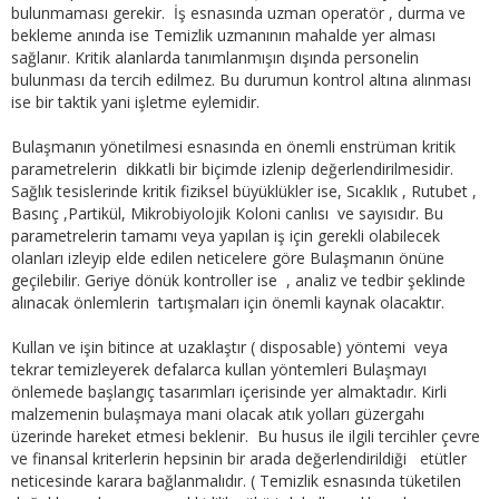
bulunmaması gerekir. İş esnasında uzman operatör , durma ve
bekleme anında ise Temizlik uzmanının mahalde yer alması
sağlanır. Kritik alanlarda tanımlanmışın dışında personelin
bulunması da tercih edilmez. Bu durumun kontrol altına alınması
ise bir taktik yani işletme eylemidir.
Bulaşmanın yönetilmesi esnasında en önemli enstrüman kritik
parametrelerin dikkatli bir biçimde izlenip değerlendirilmesidir.
Sağlık tesislerinde kritik fiziksel büyüklükler ise, Sıcaklık , Rutubet ,
Basınç ,Partikül, Mikrobiyolojik Koloni canlısı ve sayısıdır. Bu
parametrelerin tamamı veya yapılan iş için gerekli olabilecek
olanları izleyip elde edilen neticelere göre Bulaşmanın önüne
geçilebilir. Geriye dönük kontroller ise , analiz ve tedbir şeklinde
alınacak önlemlerin tartışmaları için önemli kaynak olacaktır.
Kullan ve işin bitince at uzaklaştır ( disposable) yöntemi veya
tekrar temizleyerek defalarca kullan yöntemleri Bulaşmayı
önlemede başlangıç tasarımları içerisinde yer almaktadır. Kirli
malzemenin bulaşmaya mani olacak atık yolları güzergahı
üzerinde hareket etmesi beklenir. Bu husus ile ilgili tercihler çevre
ve finansal kriterlerin hepsinin bir arada değerlendirildiği etütler
neticesinde karara bağlanmalıdır. ( Temizlik esnasında tüketilen